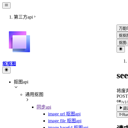
第三方api
万能
抠抠
抠图
抠抠图
se
抠图api
将废
通用抠图
POST
/v1/
同步api
调
image url 抠图api
Run
image file 抠图api
image base64 抠图api