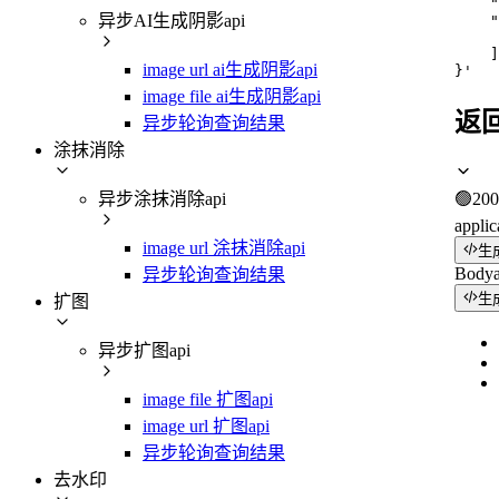
    
异步AI生成阴影api
    "
     
    ]

image url ai生成阴影api
}'
image file ai生成阴影api
返
异步轮询查询结果
涂抹消除
异步涂抹消除api
🟢
200
applic
image url 涂抹消除api
生
Body
异步轮询查询结果
生
扩图
异步扩图api
image file 扩图api
image url 扩图api
异步轮询查询结果
去水印